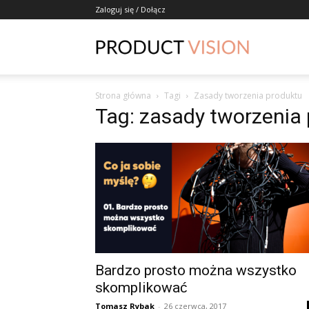
Zaloguj się / Dołącz
ProductVisio
Strona główna
Tagi
Zasady tworzenia produktu
Tag: zasady tworzenia
Bardzo prosto można wszystko
skomplikować
Tomasz Rybak
-
26 czerwca, 2017