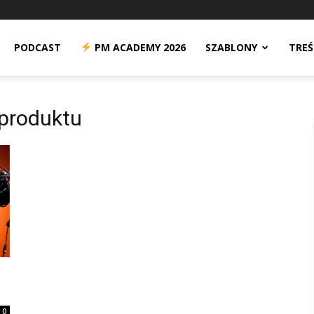
n
PODCAST
PM ACADEMY 2026
SZABLONY
TREŚ
 produktu
0