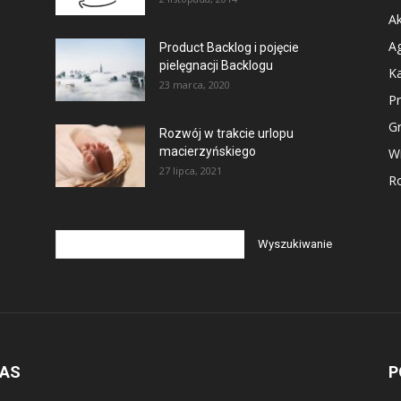
Ak
Ag
Product Backlog i pojęcie
pielęgnacji Backlogu
Ka
23 marca, 2020
P
G
Rozwój w trakcie urlopu
macierzyńskiego
Wi
27 lipca, 2021
Ro
NAS
P