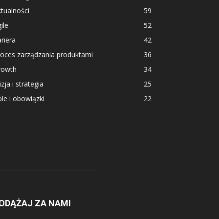
tualności
59
ile
52
riera
42
roces zarządzania produktami
36
rowth
34
zja i strategia
25
le i obowiązki
22
ODĄŻAJ ZA NAMI