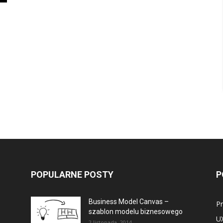
POPULARNE POSTY
P
Business Model Canvas –
P
szablon modelu biznesowego
U
2 listopada, 2014