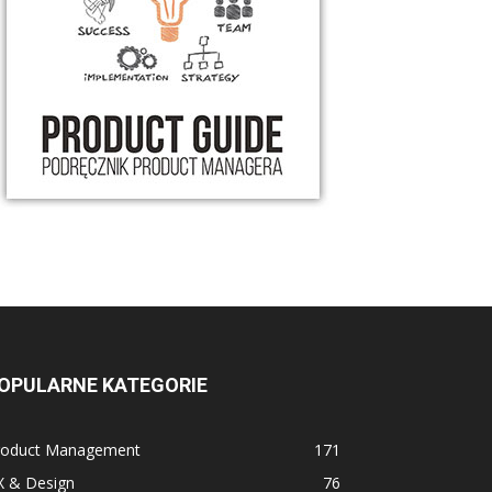
OPULARNE KATEGORIE
roduct Management
171
X & Design
76