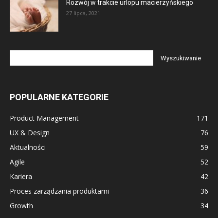
Rozwój w trakcie urlopu macierzyńskiego
27 lipca, 2021
POPULARNE KATEGORIE
Product Management
171
UX & Design
76
Aktualności
59
Agile
52
Kariera
42
Proces zarządzania produktami
36
Growth
34