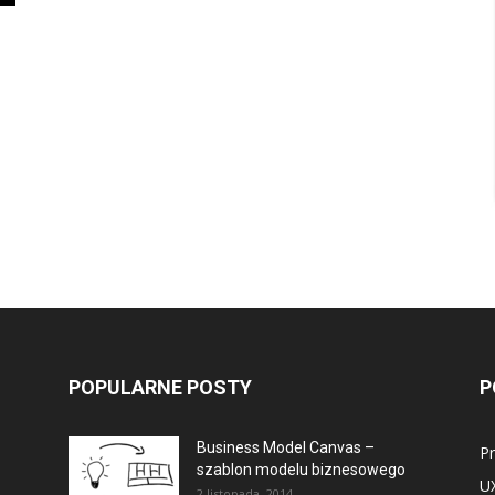
POPULARNE POSTY
P
Business Model Canvas –
P
szablon modelu biznesowego
U
2 listopada, 2014