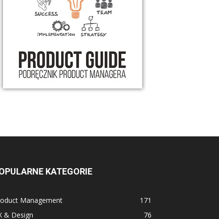
OPULARNE KATEGORIE
roduct Management
171
X & Design
76