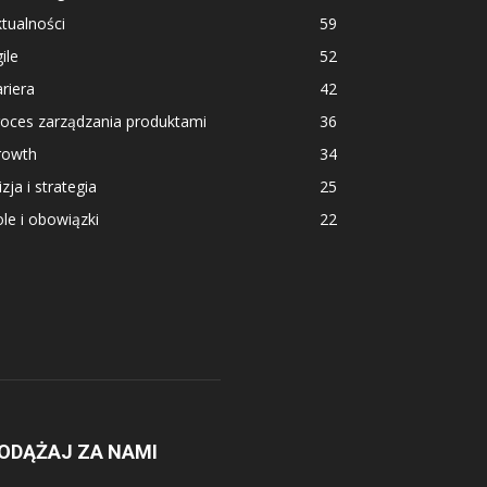
tualności
59
ile
52
riera
42
roces zarządzania produktami
36
rowth
34
zja i strategia
25
le i obowiązki
22
ODĄŻAJ ZA NAMI