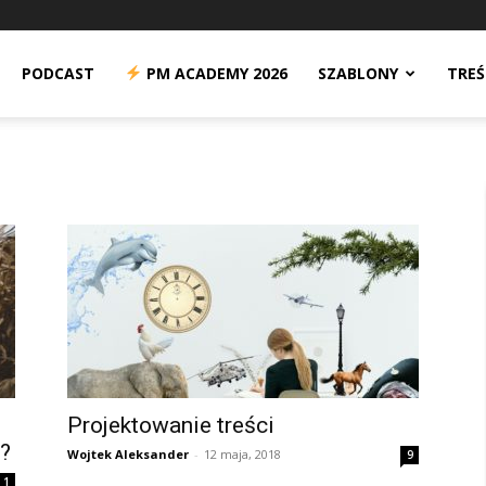
n
PODCAST
PM ACADEMY 2026
SZABLONY
TREŚ
Projektowanie treści
i?
Wojtek Aleksander
-
12 maja, 2018
9
1