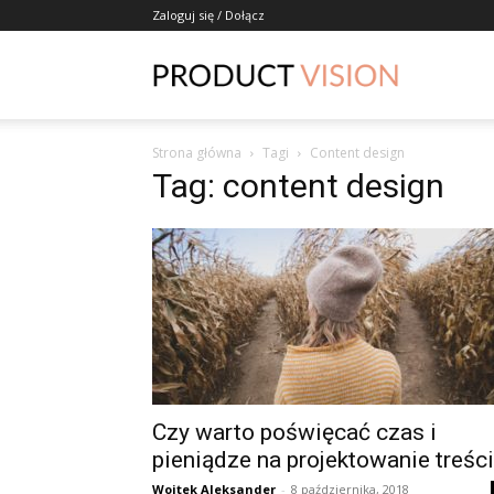
Zaloguj się / Dołącz
ProductVisio
Strona główna
Tagi
Content design
Tag: content design
Czy warto poświęcać czas i
pieniądze na projektowanie treśc
Wojtek Aleksander
-
8 października, 2018