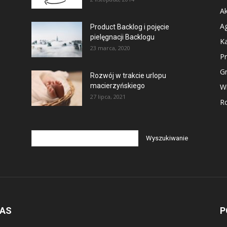
Ak
Ag
Product Backlog i pojęcie
pielęgnacji Backlogu
Ka
23 marca, 2020
P
G
Rozwój w trakcie urlopu
macierzyńskiego
Wi
27 lipca, 2021
Ro
NAS
P