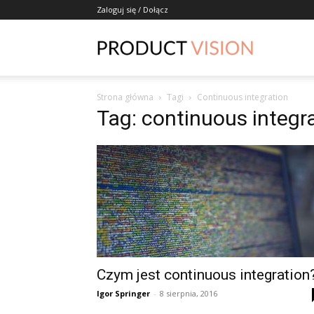
Zaloguj się / Dołącz
ProductVisio
Strona główna
Tagi
Continuous integration
Tag: continuous integr
Czym jest continuous integration
Igor Springer
-
8 sierpnia, 2016