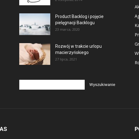
Ak
Ag
Product Backlog i pojęcie
pielęgnacji Backlogu
Ka
23 marca, 2020
P
G
Rozwój w trakcie urlopu
macierzyńskiego
Wi
27 lipca, 2021
Ro
NAS
P