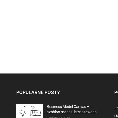
POPULARNE POSTY
P
Business Model Canvas –
P
szablon modelu biznesowego
U
2 listopada, 2014