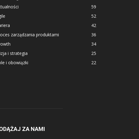
tualności
59
ile
52
riera
42
roces zarządzania produktami
36
rowth
34
zja i strategia
25
le i obowiązki
22
ODĄŻAJ ZA NAMI