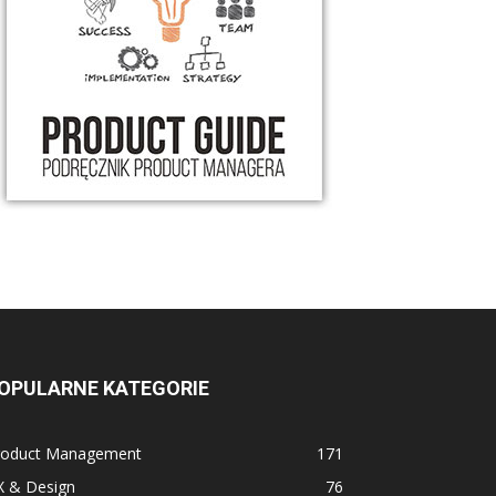
OPULARNE KATEGORIE
roduct Management
171
X & Design
76