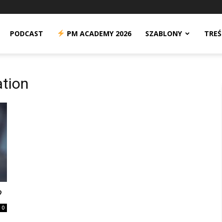
n
PODCAST
PM ACADEMY 2026
SZABLONY
TREŚ
ation
?
0