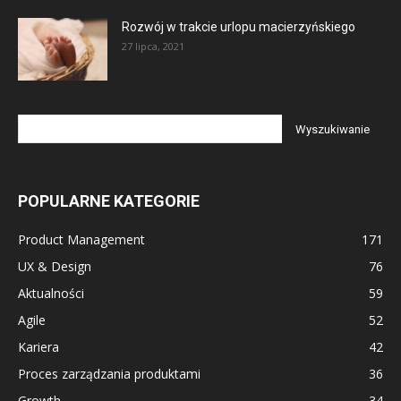
Rozwój w trakcie urlopu macierzyńskiego
27 lipca, 2021
POPULARNE KATEGORIE
Product Management
171
UX & Design
76
Aktualności
59
Agile
52
Kariera
42
Proces zarządzania produktami
36
Growth
34