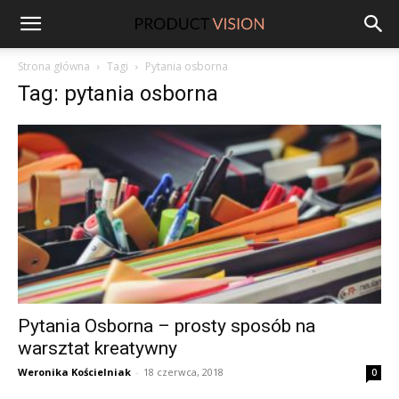
ProductVision
Strona główna
Tagi
Pytania osborna
Tag: pytania osborna
Pytania Osborna – prosty sposób na
warsztat kreatywny
Weronika Kościelniak
-
18 czerwca, 2018
0