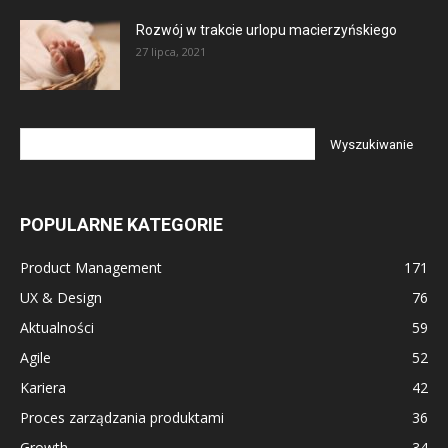
Rozwój w trakcie urlopu macierzyńskiego
27 lipca, 2021
POPULARNE KATEGORIE
Product Management
171
UX & Design
76
Aktualności
59
Agile
52
Kariera
42
Proces zarządzania produktami
36
Growth
34