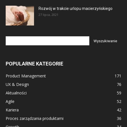
Rozwój w trakcie urlopu macierzyńskiego
27 lipca, 2021
POPULARNE KATEGORIE
Product Management
171
UX & Design
76
Aktualności
59
Agile
52
Kariera
42
Proces zarządzania produktami
36
Growth
34