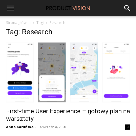
ProductVision
Strona główna
Tagi
Research
Tag: Research
First-time User Experience – gotowy plan na
warsztaty
Anna Karlińska
-
14 września, 2020
0