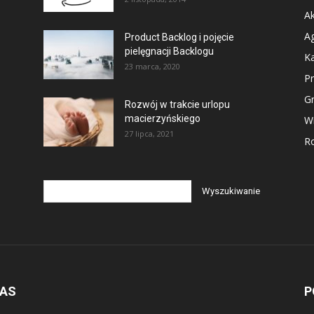
Ak
Ag
Product Backlog i pojęcie
pielęgnacji Backlogu
Ka
23 marca, 2020
P
G
Rozwój w trakcie urlopu
macierzyńskiego
Wi
27 lipca, 2021
Ro
NAS
P