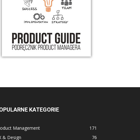
OPULARNE KATEGORIE
roduct Management
171
X & Design
76