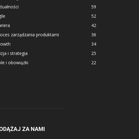
tualności
59
ile
52
riera
42
roces zarządzania produktami
36
rowth
34
zja i strategia
25
le i obowiązki
22
ODĄŻAJ ZA NAMI