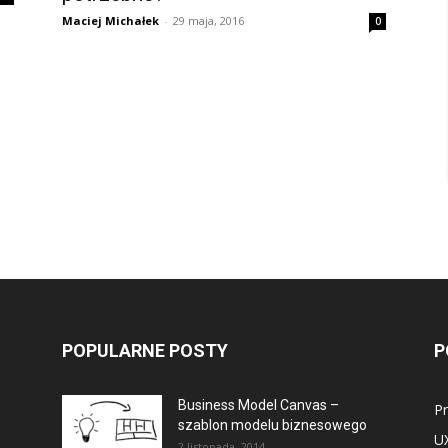
Maciej Michałek
-
29 maja, 2016
0
POPULARNE POSTY
P
Business Model Canvas –
P
szablon modelu biznesowego
U
2 listopada, 2014