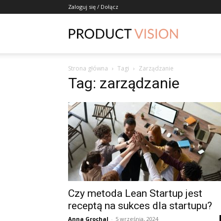
Zaloguj się / Dołącz
ProductVisio
Strona główna
Tagi
Zarządzanie
Tag: zarządzanie
Czy metoda Lean Startup jest
receptą na sukces dla startupu?
Anna Grochal
-
5 września, 2024