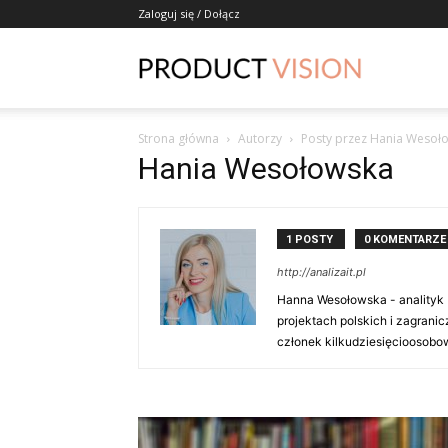
Zaloguj się / Dołącz
ProductVisio
Strona główna
Autorzy
Posty przez Hania Wesoł
Hania Wesołowska
1 POSTY
0 KOMENTARZE
http://analizait.pl
Hanna Wesołowska - analityk 
projektach polskich i zagrani
członek kilkudziesięcioosobow