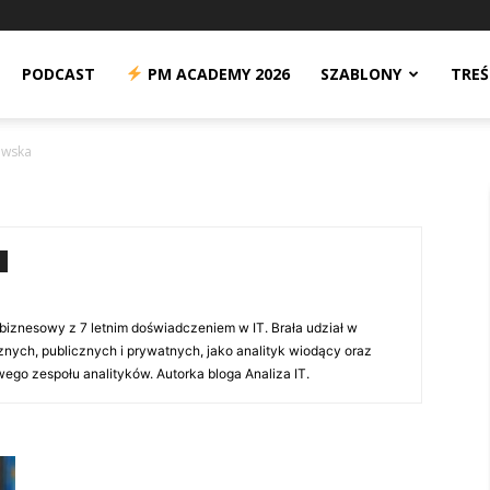
n
PODCAST
PM ACADEMY 2026
SZABLONY
TREŚ
owska
biznesowy z 7 letnim doświadczeniem w IT. Brała udział w
cznych, publicznych i prywatnych, jako analityk wiodący oraz
ego zespołu analityków. Autorka bloga Analiza IT.