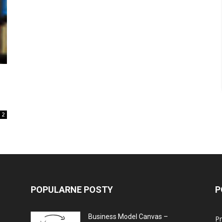
2
POPULARNE POSTY
P
Business Model Canvas –
P