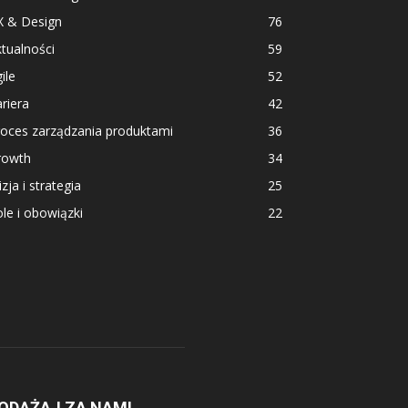
X & Design
76
tualności
59
ile
52
riera
42
roces zarządzania produktami
36
rowth
34
zja i strategia
25
le i obowiązki
22
ODĄŻAJ ZA NAMI