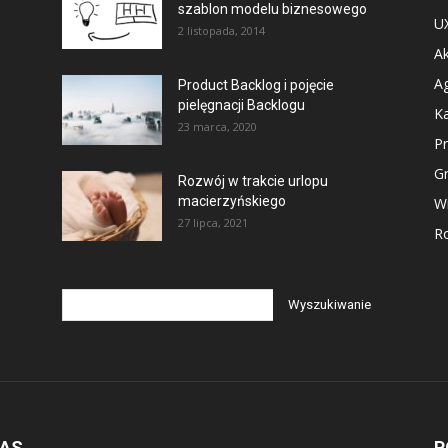
szablon modelu biznesowego
U
2 listopada, 2014
Ak
Ag
Product Backlog i pojęcie
pielęgnacji Backlogu
Ka
23 marca, 2020
P
G
Rozwój w trakcie urlopu
macierzyńskiego
Wi
27 lipca, 2021
Ro
NAS
P