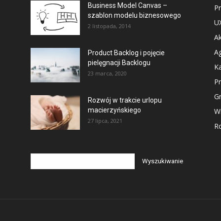
Business Model Canvas –
P
szablon modelu biznesowego
U
2 listopada, 2014
Ak
Ag
Product Backlog i pojęcie
pielęgnacji Backlogu
Ka
23 marca, 2020
P
G
Rozwój w trakcie urlopu
macierzyńskiego
Wi
27 lipca, 2021
Ro