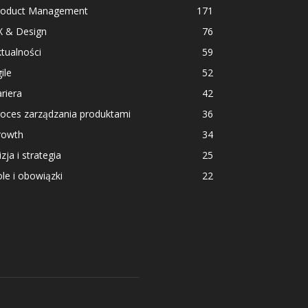
roduct Management
171
X & Design
76
tualności
59
ile
52
riera
42
roces zarządzania produktami
36
rowth
34
zja i strategia
25
le i obowiązki
22