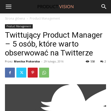
ProductVision
Strona główna
Product Management
Product Management
Twittujący Product Manager
– 5 osób, które warto
obserwować na Twitterze
Przez
Monika Piskorska
-
29 lutego, 2016
558
2