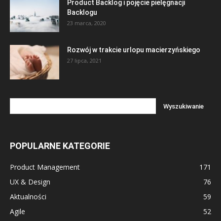
Product Backlog i pojęcie pielęgnacji
Backlogu
23 marca, 2020
Rozwój w trakcie urlopu macierzyńskiego
27 lipca, 2021
POPULARNE KATEGORIE
Product Management
171
UX & Design
76
Aktualności
59
Agile
52