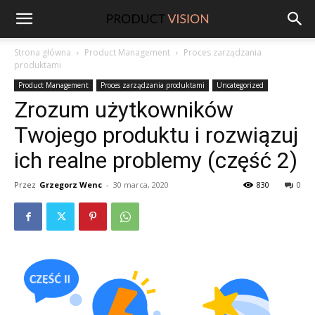
ProductVision
Strona główna
Product Management
Proces zarządzania
produktami
Product Management
Proces zarządzania produktami
Uncategorized
Zrozum użytkowników
Twojego produktu i rozwiązuj
ich realne problemy (część 2)
Przez
Grzegorz Wenc
-
30 marca, 2020
830
0