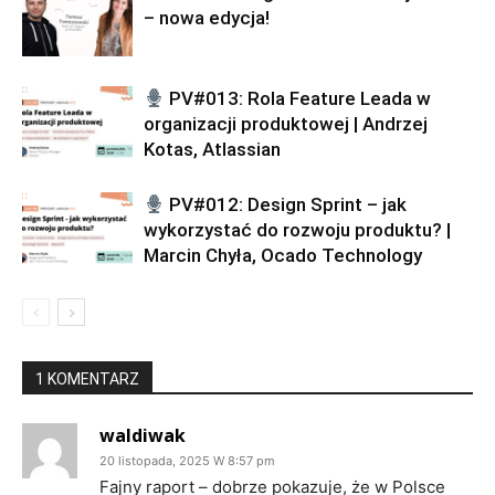
– nowa edycja!
PV#013: Rola Feature Leada w
organizacji produktowej | Andrzej
Kotas, Atlassian
PV#012: Design Sprint – jak
wykorzystać do rozwoju produktu? |
Marcin Chyła, Ocado Technology
1 KOMENTARZ
waldiwak
20 listopada, 2025 W 8:57 pm
Fajny raport – dobrze pokazuje, że w Polsce