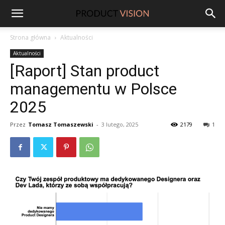
ProductVision
Strona główna
Aktualności
Aktualności
[Raport] Stan product
managementu w Polsce
2025
Przez
Tomasz Tomaszewski
-
3 lutego, 2025
2179
1