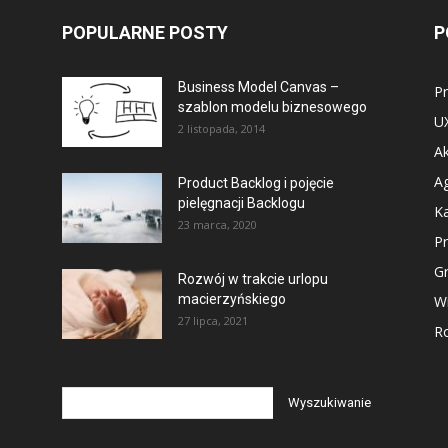
POPULARNE POSTY
P
Business Model Canvas –
P
szablon modelu biznesowego
U
2 listopada, 2014
Ak
Ag
Product Backlog i pojęcie
pielęgnacji Backlogu
Ka
23 marca, 2020
P
G
Rozwój w trakcie urlopu
macierzyńskiego
Wi
27 lipca, 2021
Ro