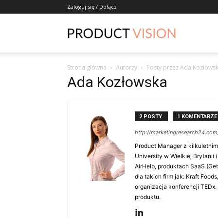
Zaloguj się / Dołącz
ProductVisio
Strona główna
Autorzy
Posty przez Ada Kozłows
Ada Kozłowska
2 POSTY
1 KOMENTARZE
http://marketingresearch24.com
Product Manager z kilkuletn
University w Wielkiej Brytan
AirHelp, produktach SaaS (Ge
dla takich firm jak: Kraft Food
organizacja konferencji TEDx. 
produktu.