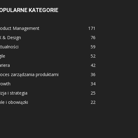
OPULARNE KATEGORIE
roduct Management
171
X & Design
76
tualności
59
ile
52
riera
42
roces zarządzania produktami
36
rowth
34
zja i strategia
25
le i obowiązki
22