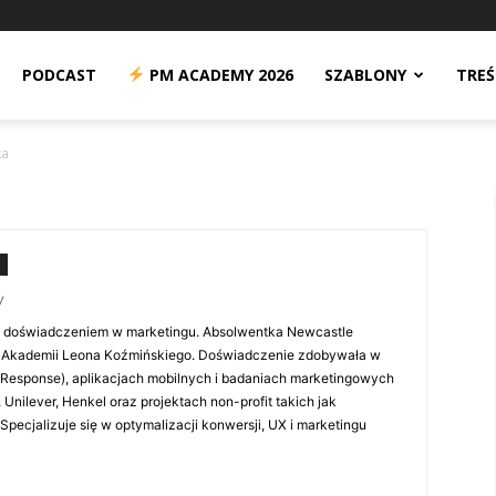
n
PODCAST
PM ACADEMY 2026
SZABLONY
TREŚ
ka
/
im doświadczeniem w marketingu. Absolwentka Newcastle
ii i Akademii Leona Koźmińskiego. Doświadczenie zdobywała w
tResponse), aplikacjach mobilnych i badaniach marketingowych
s, Unilever, Henkel oraz projektach non-profit takich jak
Specjalizuje się w optymalizacji konwersji, UX i marketingu