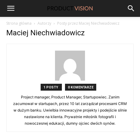
ProductVision
Strona główna
Autorzy
Posty przez Maciej Niechwiadowicz
Maciej Niechwiadowicz
1 POSTY
0 KOMENTARZE
Project manager, Product Manager, Startupowiec. Zanim
zacumował w startupach, przez 10 lat zarządzał procesami CRM
w dużym banku. Uwielbia innowacyjne projekty i podejście silnie
nastawione na klienta. Prywatnie miłośnik fotografii i
nowoczesnej edukacji, dumny ojciec dwóch synów.