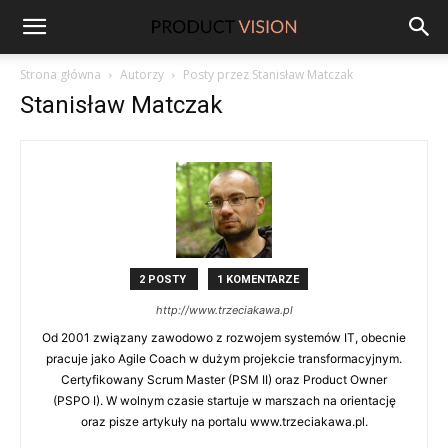
ProductVision
Strona główna
Autorzy
Posty przez Stanisław Matczak
Stanisław Matczak
2 POSTY
1 KOMENTARZE
http://www.trzeciakawa.pl
Od 2001 związany zawodowo z rozwojem systemów IT, obecnie
pracuje jako Agile Coach w dużym projekcie transformacyjnym.
Certyfikowany Scrum Master (PSM II) oraz Product Owner
(PSPO I). W wolnym czasie startuje w marszach na orientację
oraz pisze artykuły na portalu www.trzeciakawa.pl.