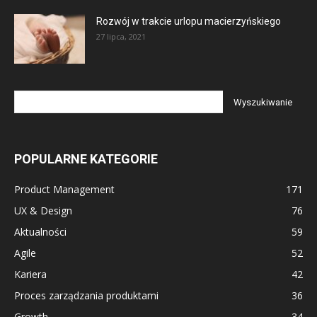
Rozwój w trakcie urlopu macierzyńskiego
27 lipca, 2021
POPULARNE KATEGORIE
Product Management
171
UX & Design
76
Aktualności
59
Agile
52
Kariera
42
Proces zarządzania produktami
36
Growth
34