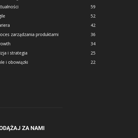
tualności
59
ile
52
riera
42
roces zarządzania produktami
36
rowth
34
zja i strategia
25
le i obowiązki
22
ODĄŻAJ ZA NAMI