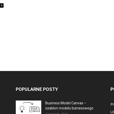
0
POPULARNE POSTY
P
Business Model Canvas –
P
szablon modelu biznesowego
U
2 listopada, 2014