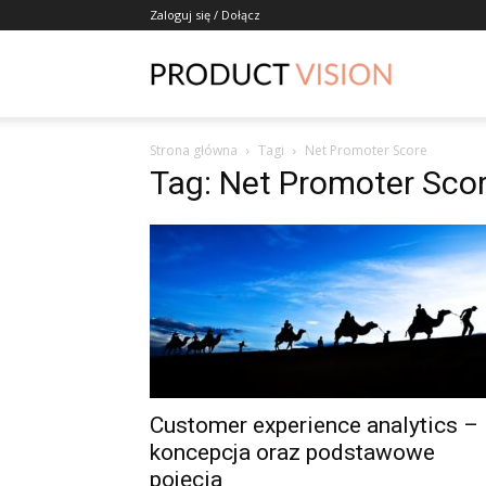
Zaloguj się / Dołącz
ProductVisio
Strona główna
Tagi
Net Promoter Score
Tag: Net Promoter Sco
Customer experience analytics –
koncepcja oraz podstawowe
pojęcia