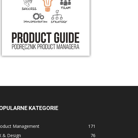
OPULARNE KATEGORIE
roduct Management
171
X & Design
76