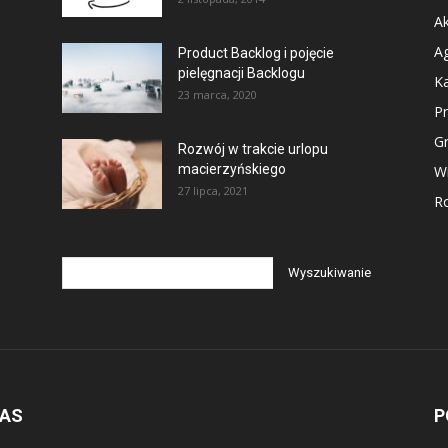
Ak
Ag
Product Backlog i pojęcie
pielęgnacji Backlogu
Ka
23 marca, 2020
P
G
Rozwój w trakcie urlopu
macierzyńskiego
Wi
27 lipca, 2021
Ro
NAS
P