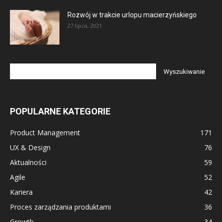
Rozwój w trakcie urlopu macierzyńskiego
27 lipca, 2021
POPULARNE KATEGORIE
Product Management
171
UX & Design
76
Aktualności
59
Agile
52
Kariera
42
Proces zarządzania produktami
36
Growth
34