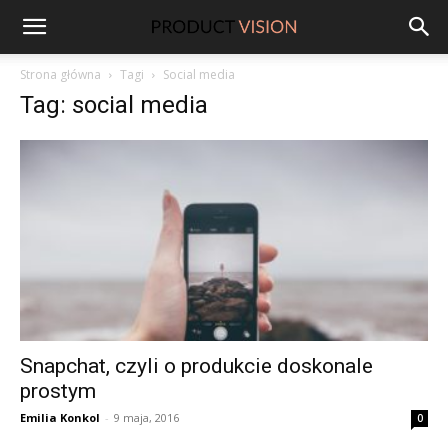
ProductVision
Strona główna
Tagi
Social media
Tag: social media
Snapchat, czyli o produkcie doskonale
prostym
Emilia Konkol
-
9 maja, 2016
0