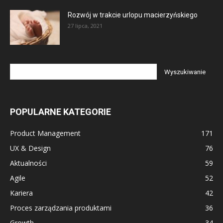
Rozwój w trakcie urlopu macierzyńskiego
27 lipca, 2021
POPULARNE KATEGORIE
Product Management
171
UX & Design
76
Aktualności
59
Agile
52
Kariera
42
Proces zarządzania produktami
36
Growth
34