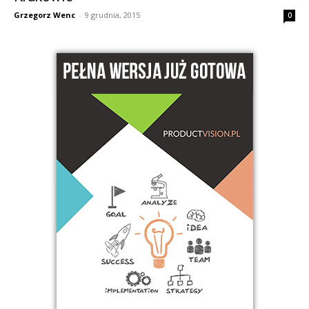
Grzegorz Wenc
-
9 grudnia, 2015
0