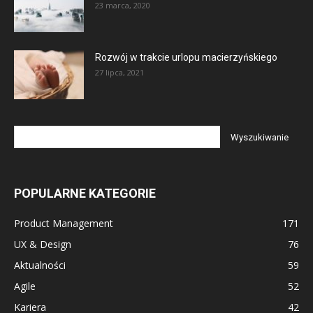
23 marca, 2020
Rozwój w trakcie urlopu macierzyńskiego
27 lipca, 2021
POPULARNE KATEGORIE
Product Management
171
UX & Design
76
Aktualności
59
Agile
52
Kariera
42