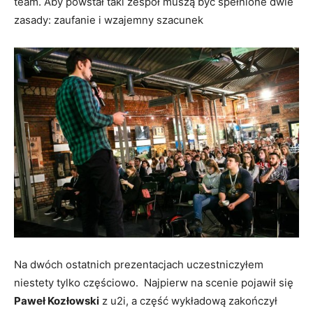
team. Aby powstał taki zespół muszą być spełnione dwie
zasady: zaufanie i wzajemny szacunek
Na dwóch ostatnich prezentacjach uczestniczyłem
niestety tylko częściowo. Najpierw na scenie pojawił się
Paweł Kozłowski
z u2i, a część wykładową zakończył