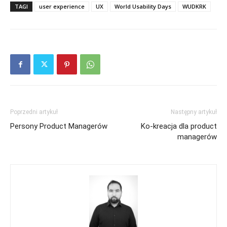
TAGI
user experience
UX
World Usability Days
WUDKRK
Poprzedni artykuł
Następny artykuł
Persony Product Managerów
Ko-kreacja dla product
managerów