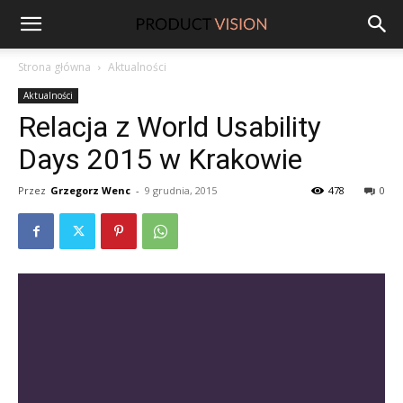
ProductVision
Strona główna
Aktualności
Aktualności
Relacja z World Usability
Days 2015 w Krakowie
Przez
Grzegorz Wenc
-
9 grudnia, 2015
478
0