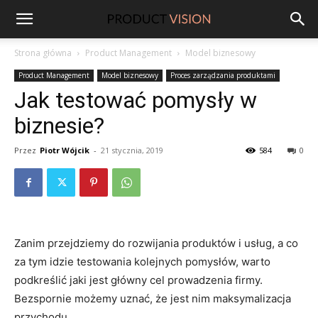
ProductVision
Strona główna
Product Management
Model biznesowy
Product Management
Model biznesowy
Proces zarządzania produktami
Jak testować pomysły w
biznesie?
Przez
Piotr Wójcik
-
21 stycznia, 2019
584
0
Zanim przejdziemy do rozwijania produktów i usług, a co
za tym idzie testowania kolejnych pomysłów, warto
podkreślić jaki jest główny cel prowadzenia firmy.
Bezspornie możemy uznać, że jest nim maksymalizacja
przychodu.