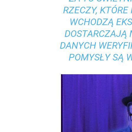
RZECZY, KTÓRE I
WCHODZĄ EKS
DOSTARCZAJĄ 
DANYCH WERYFI
POMYSŁY SĄ W