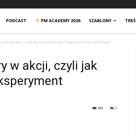
n
PODCAST
PM ACADEMY 2026
SZABLONY
TREŚ
covery w akcji, czyli jak zaprojektować eksperyment produktowy?
 w akcji, czyli jak
eksperyment
661
0