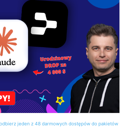
odbierz jeden z 48 darmowych dostępów do pakietów