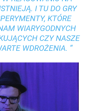
STNIEJĄ. I TU DO GRY
PERYMENTY, KTÓRE
NAM WIARYGODNYCH
KUJĄCYCH CZY NASZE
ARTE WDROŻENIA. “