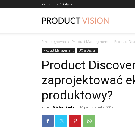
Zaloguj się / Dołącz
ProductVisio
Strona główna
Product Management
Product Dis
Product Management
UX & Design
Product Discovery
zaprojektować 
produktowy?
Przez
Michał Reda
-
14 października, 2019