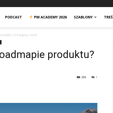
n
PODCAST
PM ACADEMY 2026
SZABLONY
TREŚ
oduktu? Zrezygnuj z nich!
Roadmapie produktu?
296
1