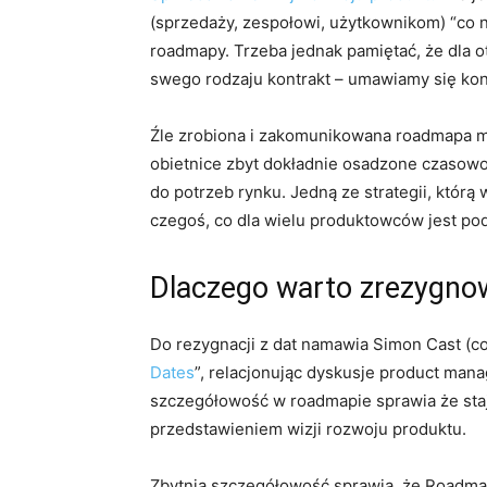
(sprzedaży, zespołowi, użytkownikom) “co 
roadmapy. Trzeba jednak pamiętać, że dla 
swego rodzaju kontrakt – umawiamy się konk
Źle zrobiona i zakomunikowana roadmapa m
obietnice zbyt dokładnie osadzone czasowo
do potrzeb rynku. Jedną ze strategii, którą
czegoś, co dla wielu produktowców jest pod
Dlaczego warto zrezygno
Do rezygnacji z dat namawia Simon Cast (c
Dates
”, relacjonując dyskusje product ma
szczegółowość w roadmapie sprawia że staje
przedstawieniem wizji rozwoju produktu.
Zbytnia szczegółowość sprawia, że Roadm