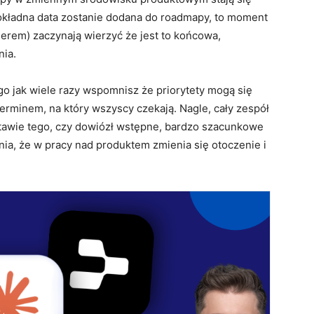
okładna data zostanie dodana do roadmapy, to moment
rem) zaczynają wierzyć że jest to końcowa,
nia.
tego jak wiele razy wspomnisz że priorytety mogą się
terminem, na który wszyscy czekają. Nagle, cały zespół
tawie tego, czy dowiózł wstępne, bardzo szacunkowe
ia, że w pracy nad produktem zmienia się otoczenie i