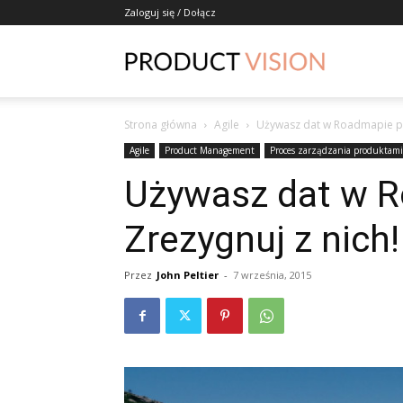
Zaloguj się / Dołącz
ProductVisio
Strona główna
Agile
Używasz dat w Roadmapie pr
Agile
Product Management
Proces zarządzania produktami
Używasz dat w 
Zrezygnuj z nich!
Przez
John Peltier
-
7 września, 2015