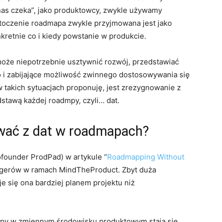
nas czeka”, jako produktowcy, zwykle używamy
otoczenie roadmapa zwykle przyjmowana jest jako
retnie co i kiedy powstanie w produkcie.
oże niepotrzebnie usztywnić rozwój, przedstawiać
 i zabijające możliwość zwinnego dostosowywania się
 w takich sytuacjach proponuję, jest zrezygnowanie z
stawą każdej roadmpy, czyli… dat.
wać z dat w roadmapach?
ofounder ProdPad) w artykule “
Roadmapping Without
nagerów w ramach MindTheProduct. Zbyt duża
 się ona bardziej planem projektu niż
apy w zmiennym środowisku produktowym stają się