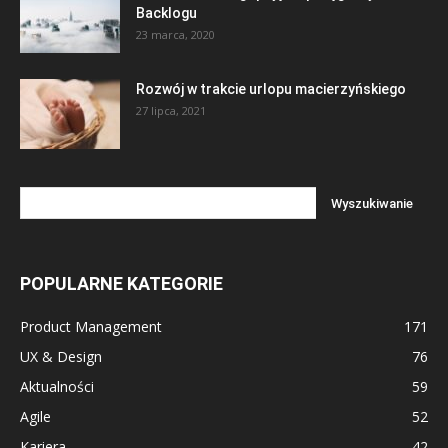
Backlogu
23 marca, 2020
Rozwój w trakcie urlopu macierzyńskiego
27 lipca, 2021
POPULARNE KATEGORIE
Product Management
171
UX & Design
76
Aktualności
59
Agile
52
Kariera
42