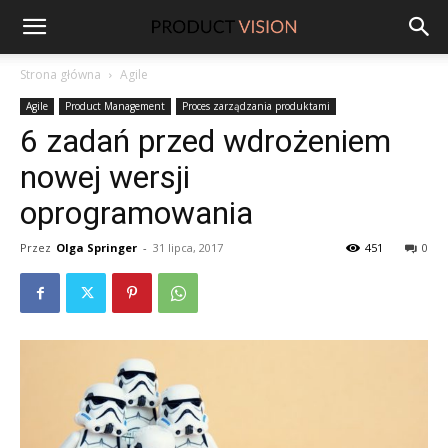
ProductVision
Strona główna
Agile
Agile
Product Management
Proces zarządzania produktami
6 zadań przed wdrożeniem
nowej wersji
oprogramowania
Przez
Olga Springer
-
31 lipca, 2017
451
0