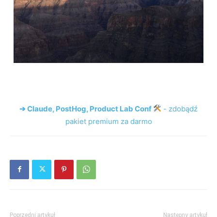
➔ Claude, PostHog, Product Lab Conf
- zdobądź
pakiet premium za darmo
Poprzedni artykuł
Następny artykuł