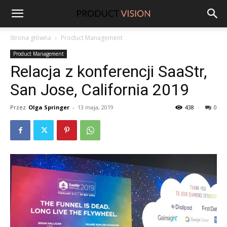
ProductVision
Strona główna
Product Management
Product Management
Relacja z konferencji SaaStr,
San Jose, California 2019
Przez
Olga Springer
-
13 maja, 2019
438
0