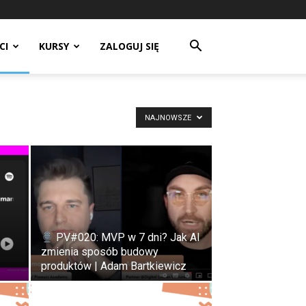
CI
KURSY
ZALOGUJ SIĘ
NAJNOWSZE
PV#020: MVP w 7 dni? Jak AI
zmienia sposób budowy
produktów | Adam Bartkiewicz