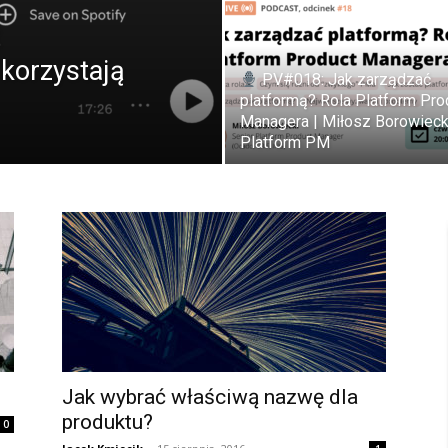
t
korzystają
PV#018: Jak zarządzać
platformą? Rola Platform Pro
Managera | Miłosz Borowieck
Platform PM
Jak wybrać właściwą nazwę dla
produktu?
0