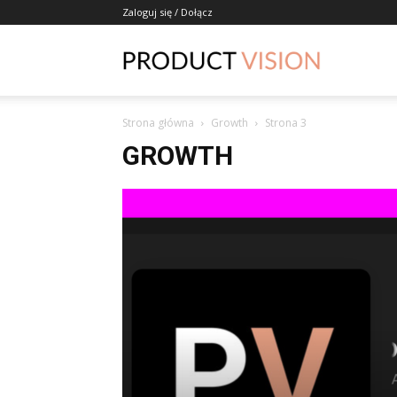
Zaloguj się / Dołącz
ProductVisio
Strona główna
Growth
Strona 3
GROWTH