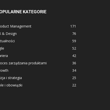
OPULARNE KATEGORIE
roduct Management
171
X & Design
76
tualności
59
ile
52
riera
42
roces zarządzania produktami
36
rowth
34
zja i strategia
25
le i obowiązki
22