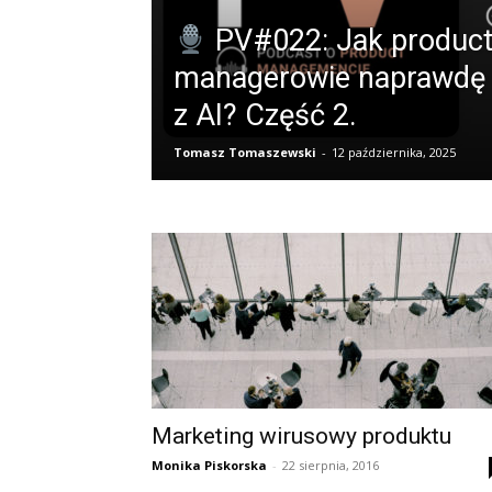
PV#022: Jak produc
managerowie naprawdę 
z AI? Część 2.
Tomasz Tomaszewski
-
12 października, 2025
Marketing wirusowy produktu
Monika Piskorska
-
22 sierpnia, 2016