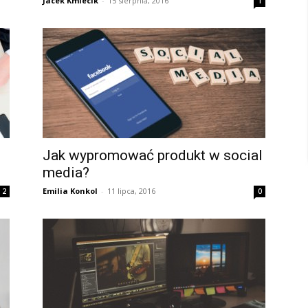
Jacek Kmiecik
-
15 sierpnia, 2016
1
Jak wypromować produkt w social
media?
Emilia Konkol
-
11 lipca, 2016
2
0