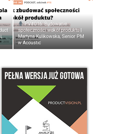
PV#016: Budowanie
duct
społeczności wokół produktu |
i,
Martyna Kulikowska, Senior PM
w Acoustic