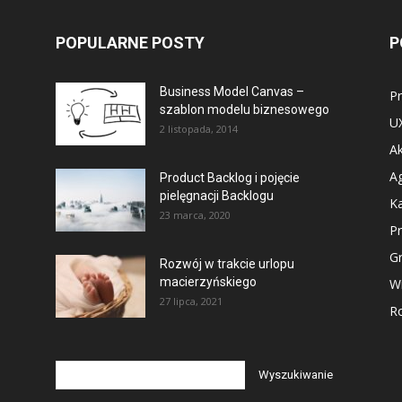
POPULARNE POSTY
P
Business Model Canvas –
P
szablon modelu biznesowego
U
2 listopada, 2014
Ak
Ag
Product Backlog i pojęcie
pielęgnacji Backlogu
Ka
23 marca, 2020
P
G
Rozwój w trakcie urlopu
macierzyńskiego
Wi
27 lipca, 2021
Ro